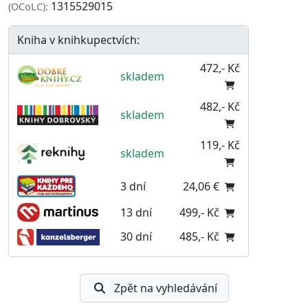
1315529015
(OCoLC):
Kniha v knihkupectvích:
472,- Kč
skladem
482,- Kč
skladem
119,- Kč
skladem
3 dní
24,06 €
13 dní
499,- Kč
30 dní
485,- Kč
Zpět na vyhledávání