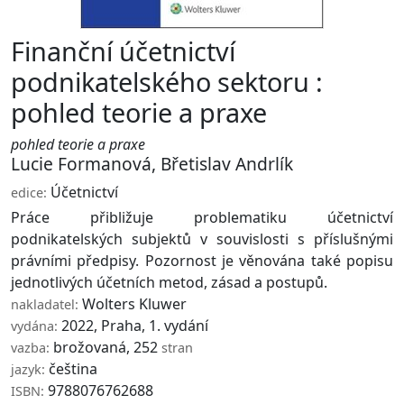
Finanční účetnictví
podnikatelského sektoru :
pohled teorie a praxe
pohled teorie a praxe
Lucie Formanová
,
Břetislav Andrlík
Účetnictví
edice:
Práce přibližuje problematiku účetnictví
podnikatelských subjektů v souvislosti s příslušnými
právními předpisy. Pozornost je věnována také popisu
jednotlivých účetních metod, zásad a postupů.
Wolters Kluwer
nakladatel:
2022, Praha, 1. vydání
vydána:
brožovaná, 252
vazba:
stran
čeština
jazyk:
9788076762688
ISBN: