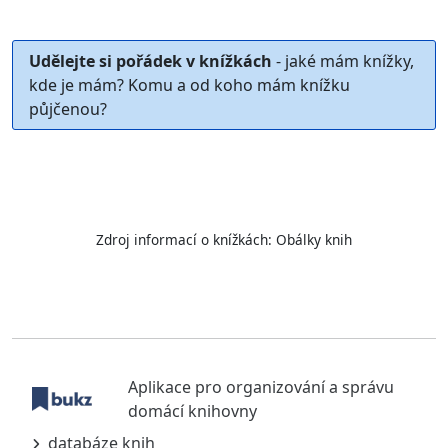
Udělejte si pořádek v knížkách
- jaké mám knížky,
kde je mám? Komu a od koho mám knížku
půjčenou?
Zdroj informací o knížkách:
Obálky knih
Aplikace pro organizování a správu
domácí knihovny
databáze knih