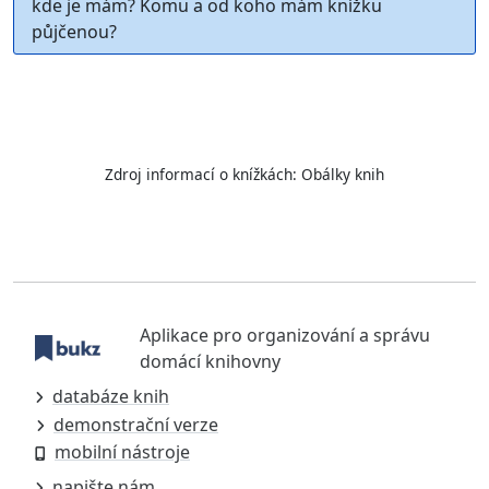
kde je mám? Komu a od koho mám knížku
půjčenou?
Zdroj informací o knížkách:
Obálky knih
Aplikace pro organizování a správu
domácí knihovny
databáze knih
demonstrační verze
mobilní nástroje
napište nám