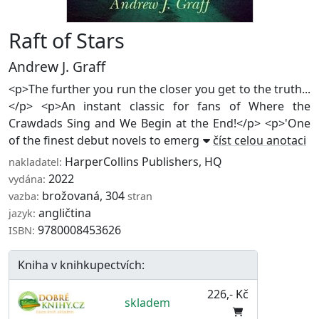
Raft of Stars
Andrew J. Graff
<p>The further you run the closer you get to the truth...
</p> <p>An instant classic for fans of Where the
Crawdads Sing and We Begin at the End!</p> <p>'One
of the finest debut novels to emerge so ...
číst celou anotaci
HarperCollins Publishers
,
HQ
nakladatel:
2022
vydána:
brožovaná, 304
vazba:
stran
angličtina
jazyk:
9780008453626
ISBN:
Kniha v knihkupectvích:
226,- Kč
skladem