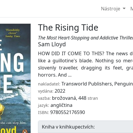
Nástroje
M
The Rising Tide
The Most Heart-Stopping and Addictive Thrille
Sam Lloyd
HOW DID IT COME TO THIS? The news does
like a guillotine's blade. Nothing so mer
slovenly traveller, dragging its feet, gr
horrors. And ...
Transworld Publishers
,
Penguin
nakladatel:
2022
vydána:
brožovaná, 448
vazba:
stran
angličtina
jazyk:
9780552176590
ISBN:
Kniha v knihkupectvích: