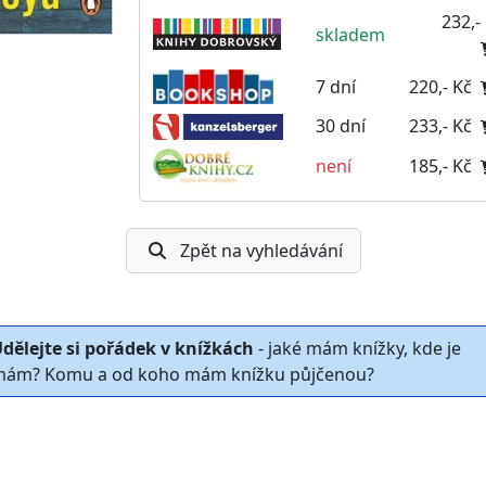
232,-
skladem
7 dní
220,- Kč
30 dní
233,- Kč
není
185,- Kč
Zpět na vyhledávání
dělejte si pořádek v knížkách
- jaké mám knížky, kde je
ám? Komu a od koho mám knížku půjčenou?