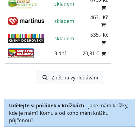
skladem
463,- Kč
skladem
535,- Kč
skladem
3 dní
20,81 €
Zpět na vyhledávání
Udělejte si pořádek v knížkách
- jaké mám knížky,
kde je mám? Komu a od koho mám knížku
půjčenou?