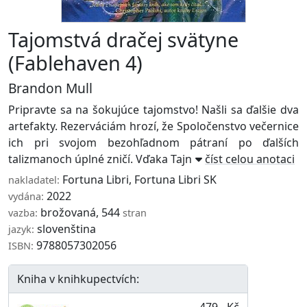
Tajomstvá dračej svätyne
(Fablehaven 4)
Brandon Mull
Pripravte sa na šokujúce tajomstvo! Našli sa ďalšie dva
artefakty. Rezerváciám hrozí, že Spoločenstvo večernice
ich pri svojom bezohľadnom pátraní po ďalších
talizmanoch úplné zničí. Vďaka Tajnému ...
číst celou anotaci
Fortuna Libri
,
Fortuna Libri SK
nakladatel:
2022
vydána:
brožovaná, 544
vazba:
stran
slovenština
jazyk:
9788057302056
ISBN:
Kniha v knihkupectvích:
479,- Kč