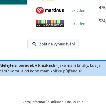
475,
skladem
524,
skladem
Zpět na vyhledávání
dělejte si pořádek v knížkách
- jaké mám knížky, kde je
ám? Komu a od koho mám knížku půjčenou?
Zdroj informací o knížkách:
Obálky knih