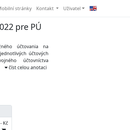
obilní stránky
Kontakt
Uživatel
2022 pre PÚ
ažného účtovania na
jednotlivých účtových
jného účtovníctva
číst celou anotaci
- Kč