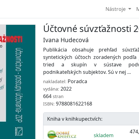
Nástroje
M
Účtovné súvzťažnosti 
Ivana Hudecová
Publikácia obsahuje prehľad súvzť
syntetických účtoch zoradených podľa 
tried a skupín v sústave podvo
podnikateľských subjektov. Sú v nej ...
Poradca
nakladatel:
2022
vydána:
664
stran
9788081622168
ISBN:
Kniha v knihkupectvích:
474,
skladem