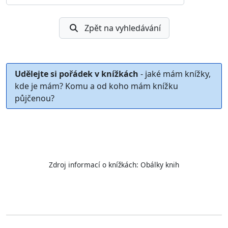
Zpět na vyhledávání
Udělejte si pořádek v knížkách
- jaké mám knížky,
kde je mám? Komu a od koho mám knížku
půjčenou?
Zdroj informací o knížkách:
Obálky knih