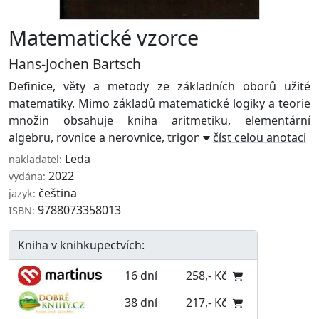
Matematické vzorce
Hans-Jochen Bartsch
Definice, věty a metody ze základních oborů užité
matematiky. Mimo základů matematické logiky a teorie
množin obsahuje kniha aritmetiku, elementární
algebru, rovnice a nerovnice, trigonometrii ve ...
číst celou anotaci
Leda
nakladatel:
2022
vydána:
čeština
jazyk:
9788073358013
ISBN:
Kniha v knihkupectvích:
16 dní
258,- Kč
38 dní
217,- Kč