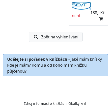
188,- Kč
není
Zpět na vyhledávání
Udělejte si pořádek v knížkách
- jaké mám knížky,
kde je mám? Komu a od koho mám knížku
půjčenou?
Zdroj informací o knížkách:
Obálky knih