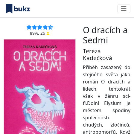
O dracích a
89%, 26
Sedmi
Tereza
Kadečková
Příběh zasazený do
stejného světa jako
román O dracích a
lidech, tentokrát
však v žánru sci-
fi.Dolní Elysium je
městem spodiny
společnosti:
chudých, zločinců,
antropomorfů. Když