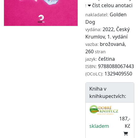
se zastaví dodávky ...
číst celou anotaci
Golden
nakladatel:
Dog
2022, Český
vydána:
Krumlov, 1. vydání
brožovaná,
vazba:
260
stran
čeština
jazyk:
9788088067443
ISBN:
1329409550
(OCoLC):
Kniha v
knihkupectvích:
187,-
skladem
Kč