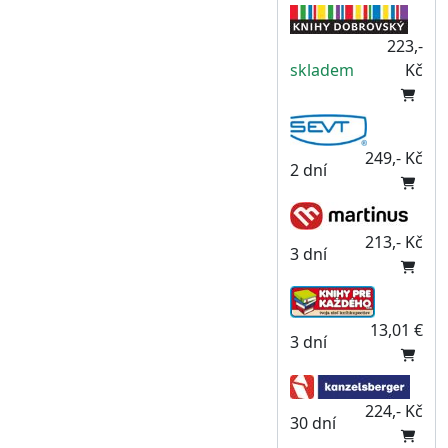
223,-
skladem
Kč
249,- Kč
2 dní
213,- Kč
3 dní
13,01 €
3 dní
224,- Kč
30 dní