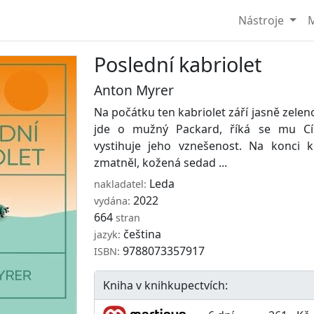
Nástroje
M
Poslední kabriolet
Anton Myrer
Na počátku ten kabriolet září jasně zele
jde o mužný Packard, říká se mu Cí
vystihuje jeho vznešenost. Na konci k
zmatněl, kožená sedad ...
Leda
nakladatel:
2022
vydána:
664
stran
čeština
jazyk:
9788073357917
ISBN:
Kniha v knihkupectvích: