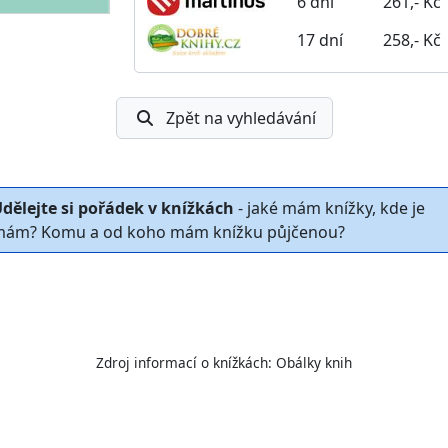
6 dní
261,- Kč
17 dní
258,- Kč
Zpět na vyhledávání
dělejte si pořádek v knížkách
- jaké mám knížky, kde je
ám? Komu a od koho mám knížku půjčenou?
Zdroj informací o knížkách:
Obálky knih