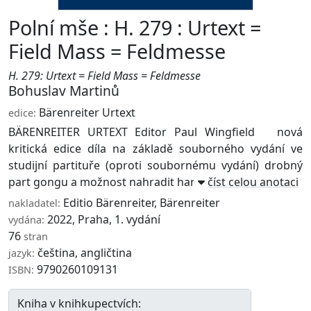
Polní mše : H. 279 : Urtext =
Field Mass = Feldmesse
H. 279: Urtext = Field Mass = Feldmesse
Bohuslav Martinů
Bärenreiter Urtext
edice:
BÄRENREITER URTEXT Editor Paul Wingfield nová
kritická edice díla na základě souborného vydání ve
studijní partituře (oproti soubornému vydání) drobný
part gongu a možnost nahradit harmonium var ...
číst celou anotaci
Editio Bärenreiter
,
Bärenreiter
nakladatel:
2022, Praha, 1. vydání
vydána:
76
stran
čeština, angličtina
jazyk:
9790260109131
ISBN:
Kniha v knihkupectvích: