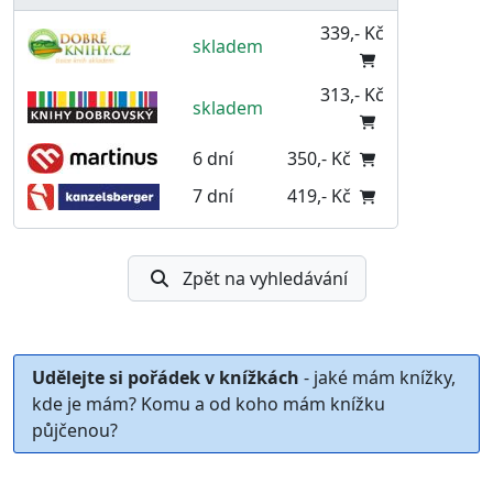
339,- Kč
skladem
313,- Kč
skladem
6 dní
350,- Kč
7 dní
419,- Kč
Zpět na vyhledávání
Udělejte si pořádek v knížkách
- jaké mám knížky,
kde je mám? Komu a od koho mám knížku
půjčenou?