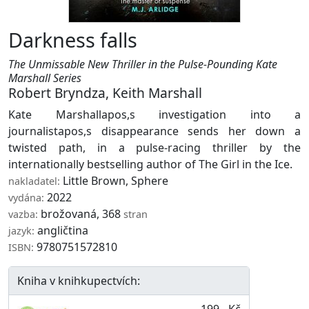
Darkness falls
The Unmissable New Thriller in the Pulse-Pounding Kate
Marshall Series
Robert Bryndza
,
Keith Marshall
Kate Marshallapos,s investigation into a
journalistapos,s disappearance sends her down a
twisted path, in a pulse-racing thriller by the
internationally bestselling author of The Girl in the Ice.
Little Brown
,
Sphere
nakladatel:
2022
vydána:
brožovaná, 368
vazba:
stran
angličtina
jazyk:
9780751572810
ISBN:
Kniha v knihkupectvích: