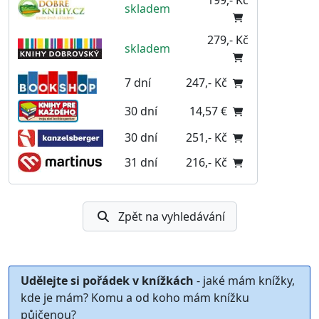
199,- Kč
skladem
279,- Kč
skladem
7 dní
247,- Kč
30 dní
14,57 €
30 dní
251,- Kč
31 dní
216,- Kč
Zpět na vyhledávání
Udělejte si pořádek v knížkách
- jaké mám knížky,
kde je mám? Komu a od koho mám knížku
půjčenou?