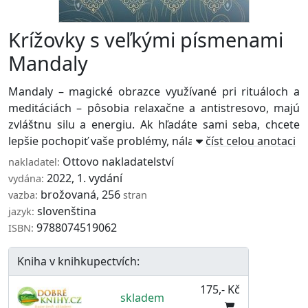
Krížovky s veľkými písmenami
Mandaly
Mandaly – magické obrazce využívané pri rituáloch a
meditáciách – pôsobia relaxačne a antistresovo, majú
zvláštnu silu a energiu. Ak hľadáte sami seba, chcete
lepšie pochopiť vaše problémy, nálady ...
číst celou anotaci
Ottovo nakladatelství
nakladatel:
2022, 1. vydání
vydána:
brožovaná, 256
vazba:
stran
slovenština
jazyk:
9788074519062
ISBN:
Kniha v knihkupectvích:
175,- Kč
skladem