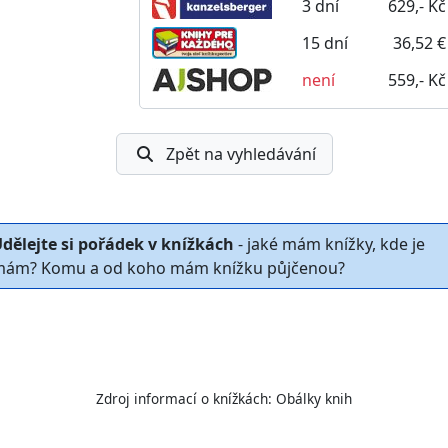
3 dní
629,- Kč
15 dní
36,52 €
není
559,- Kč
Zpět na vyhledávání
dělejte si pořádek v knížkách
- jaké mám knížky, kde je
ám? Komu a od koho mám knížku půjčenou?
Zdroj informací o knížkách:
Obálky knih