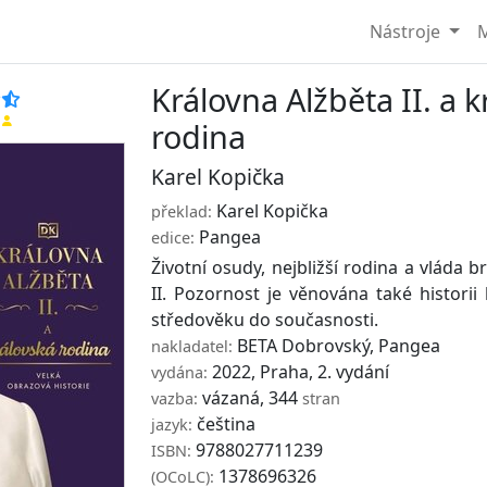
Nástroje
M
Královna Alžběta II. a 
rodina
Karel Kopička
Karel Kopička
překlad:
Pangea
edice:
Životní osudy, nejbližší rodina a vláda b
II. Pozornost je věnována také histori
středověku do současnosti.
BETA Dobrovský
,
Pangea
nakladatel:
2022, Praha, 2. vydání
vydána:
vázaná, 344
vazba:
stran
čeština
jazyk:
9788027711239
ISBN:
1378696326
(OCoLC):