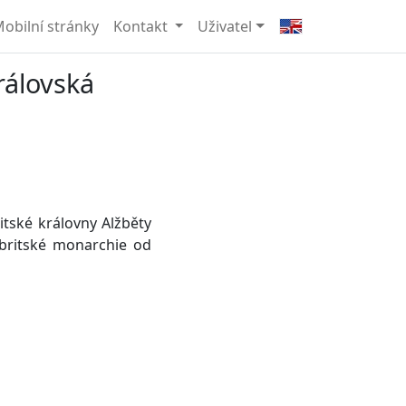
obilní stránky
Kontakt
Uživatel
královská
ritské královny Alžběty
i britské monarchie od