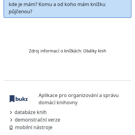
kde je mám? Komu a od koho mám knížku
půjčenou?
Zdroj informací o knížkách:
Obálky knih
Aplikace pro organizování a správu
domácí knihovny
databáze knih
demonstrační verze
mobilní nástroje