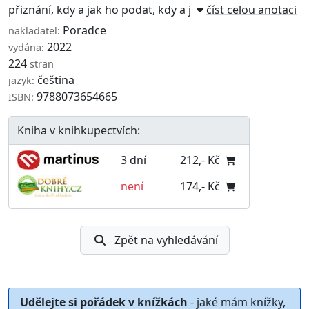
přiznání, kdy a jak ho podat, kdy a j ...
číst celou anotaci
Poradce
nakladatel:
2022
vydána:
224
stran
čeština
jazyk:
9788073654665
ISBN:
Kniha v knihkupectvích:
3 dní
212,- Kč
není
174,- Kč
Zpět na vyhledávání
Udělejte si pořádek v knížkách
- jaké mám knížky,