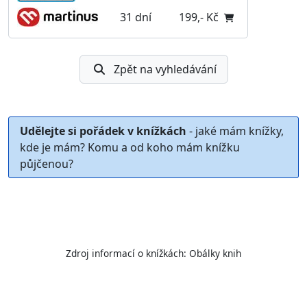
31 dní
199,- Kč
Zpět na vyhledávání
Udělejte si pořádek v knížkách
- jaké mám knížky,
kde je mám? Komu a od koho mám knížku
půjčenou?
Zdroj informací o knížkách:
Obálky knih