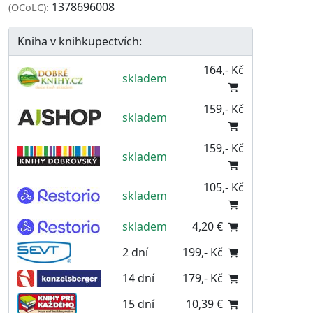
1378696008
(OCoLC):
Kniha v knihkupectvích:
164,- Kč
skladem
159,- Kč
skladem
159,- Kč
skladem
105,- Kč
skladem
skladem
4,20 €
2 dní
199,- Kč
14 dní
179,- Kč
15 dní
10,39 €