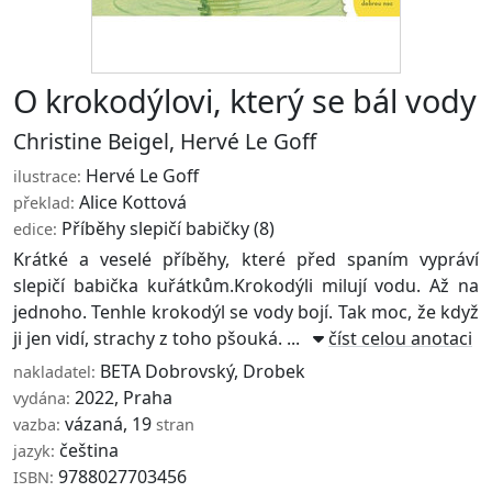
O krokodýlovi, který se bál vody
Christine Beigel
,
Hervé Le Goff
Hervé Le Goff
ilustrace:
Alice Kottová
překlad:
Příběhy slepičí babičky
(8)
edice:
Krátké a veselé příběhy, které před spaním vypráví
slepičí babička kuřátkům.Krokodýli milují vodu. Až na
jednoho. Tenhle krokodýl se vody bojí. Tak moc, že když
ji jen vidí, strachy z toho pšouká. ...
číst celou anotaci
BETA Dobrovský
,
Drobek
nakladatel:
2022, Praha
vydána:
vázaná, 19
vazba:
stran
čeština
jazyk:
9788027703456
ISBN: