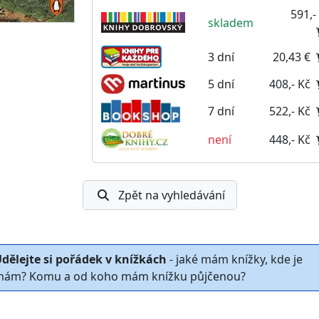
591,-
skladem
3 dní
20,43 €
5 dní
408,- Kč
7 dní
522,- Kč
není
448,- Kč
Zpět na vyhledávání
dělejte si pořádek v knížkách
- jaké mám knížky, kde je
ám? Komu a od koho mám knížku půjčenou?