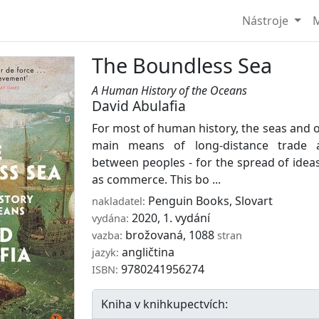
Nástroje
M
The Boundless Sea
A Human History of the Oceans
David Abulafia
For most of human history, the seas and 
main means of long-distance trade 
between peoples - for the spread of ideas
as commerce. This bo ...
Penguin Books
,
Slovart
nakladatel:
2020, 1. vydání
vydána:
brožovaná, 1088
vazba:
stran
angličtina
jazyk:
9780241956274
ISBN:
Kniha v knihkupectvích: