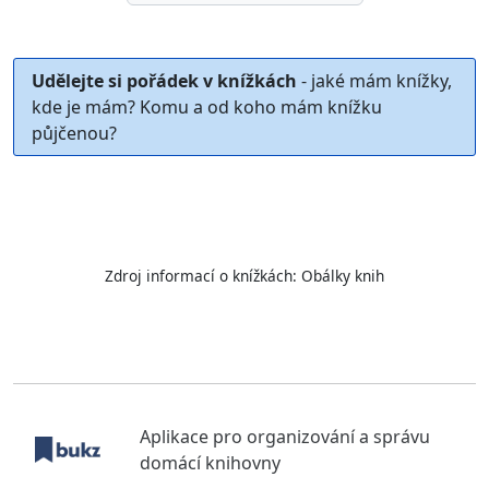
Udělejte si pořádek v knížkách
- jaké mám knížky,
kde je mám? Komu a od koho mám knížku
půjčenou?
Zdroj informací o knížkách:
Obálky knih
Aplikace pro organizování a správu
domácí knihovny