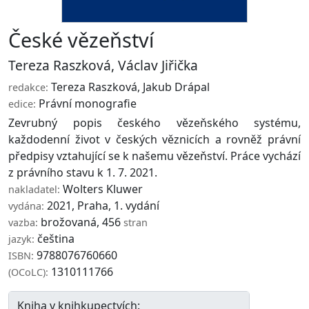
České vězeňství
Tereza Raszková
,
Václav Jiřička
Tereza Raszková
,
Jakub Drápal
redakce:
Právní monografie
edice:
Zevrubný popis českého vězeňského systému,
každodenní život v českých věznicích a rovněž právní
předpisy vztahující se k našemu vězeňství. Práce vychází
z právního stavu k 1. 7. 2021.
Wolters Kluwer
nakladatel:
2021, Praha, 1. vydání
vydána:
brožovaná, 456
vazba:
stran
čeština
jazyk:
9788076760660
ISBN:
1310111766
(OCoLC):
Kniha v knihkupectvích: