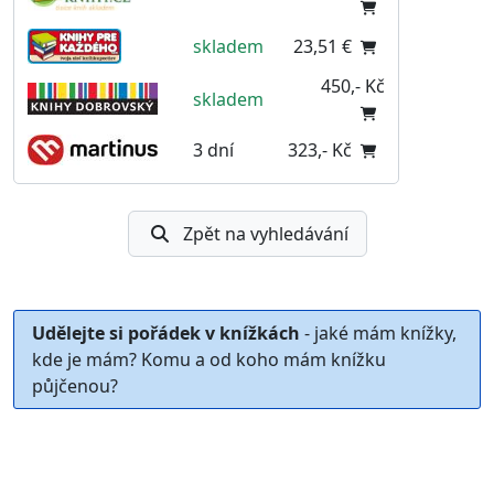
skladem
23,51 €
450,- Kč
skladem
3 dní
323,- Kč
Zpět na vyhledávání
Udělejte si pořádek v knížkách
- jaké mám knížky,
kde je mám? Komu a od koho mám knížku
půjčenou?