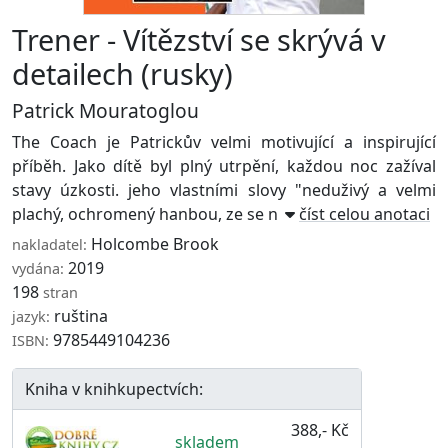
Trener - Vítězství se skrývá v
detailech (rusky)
Patrick Mouratoglou
The Coach je Patrickův velmi motivující a inspirující
příběh. Jako dítě byl plný utrpění, každou noc zažíval
stavy úzkosti. jeho vlastními slovy "neduživý a velmi
plachý, ochromený hanbou, ze se n ...
číst celou anotaci
Holcombe Brook
nakladatel:
2019
vydána:
198
stran
ruština
jazyk:
9785449104236
ISBN:
Kniha v knihkupectvích:
388,- Kč
skladem