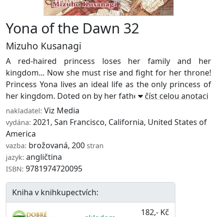
Yona of the Dawn 32
Mizuho Kusanagi
A red-haired princess loses her family and her
kingdom... Now she must rise and fight for her throne!
Princess Yona lives an ideal life as the only princess of
her kingdom. Doted on by her father, ...
číst celou anotaci
Viz Media
nakladatel:
2021, San Francisco, California, United States of
vydána:
America
brožovaná, 200
vazba:
stran
angličtina
jazyk:
9781974720095
ISBN:
Kniha v knihkupectvích:
182,- Kč