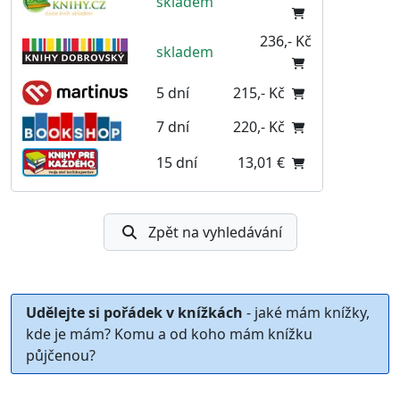
skladem
236,- Kč
skladem
5 dní
215,- Kč
7 dní
220,- Kč
15 dní
13,01 €
Zpět na vyhledávání
Udělejte si pořádek v knížkách
- jaké mám knížky,
kde je mám? Komu a od koho mám knížku
půjčenou?