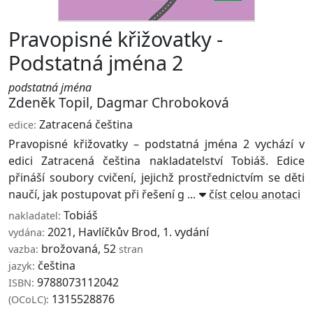
Pravopisné křižovatky -
Podstatná jména 2
podstatná jména
Zdeněk Topil
,
Dagmar Chroboková
Zatracená čeština
edice:
Pravopisné křižovatky – podstatná jména 2 vychází v
edici Zatracená čeština nakladatelství Tobiáš. Edice
přináší soubory cvičení, jejichž prostřednictvím se děti
naučí, jak postupovat při řešení g ...
číst celou anotaci
Tobiáš
nakladatel:
2021, Havlíčkův Brod, 1. vydání
vydána:
brožovaná, 52
vazba:
stran
čeština
jazyk:
9788073112042
ISBN:
1315528876
(OCoLC):