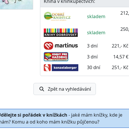
Kniha v knihkupectvích:
212,
skladem
250,
skladem
3 dní
221,- Kč
3 dní
14,57 €
30 dní
251,- Kč
Zpět na vyhledávání
dělejte si pořádek v knížkách
- jaké mám knížky, kde je
ám? Komu a od koho mám knížku půjčenou?