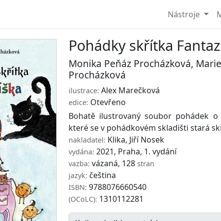
Nástroje
M
Pohádky skřítka Fantaz
Monika Peňáz Procházková
,
Marie
Procházková
Alex Marečková
ilustrace:
Otevřeno
edice:
Bohatě ilustrovaný soubor pohádek o
které se v pohádkovém skladišti stará skř
Klika
,
Jiří Nosek
nakladatel:
2021, Praha, 1. vydání
vydána:
vázaná, 128
vazba:
stran
čeština
jazyk:
9788076660540
ISBN:
1310112281
(OCoLC):