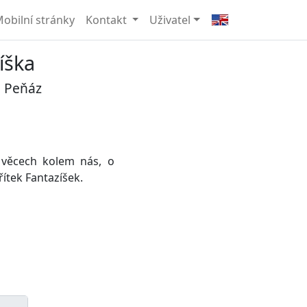
obilní stránky
Kontakt
Uživatel
íška
 Peňáz
 věcech kolem nás, o
ítek Fantazíšek.