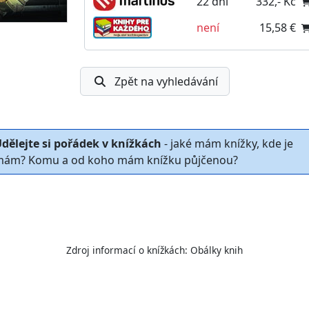
22 dní
332,- Kč
není
15,58 €
Zpět na vyhledávání
dělejte si pořádek v knížkách
- jaké mám knížky, kde je
ám? Komu a od koho mám knížku půjčenou?
Zdroj informací o knížkách:
Obálky knih