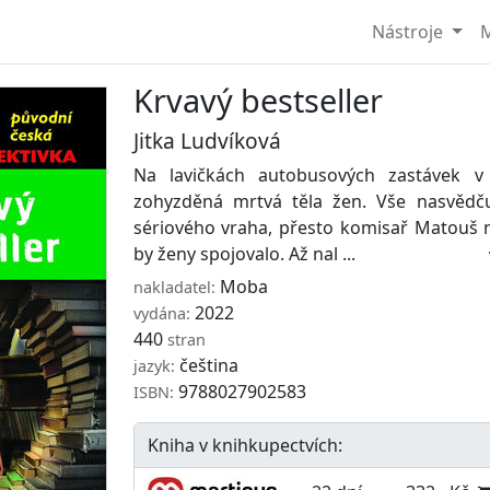
Nástroje
M
Krvavý bestseller
Jitka Ludvíková
Na lavičkách autobusových zastávek v 
zohyzděná mrtvá těla žen. Vše nasvědč
sériového vraha, přesto komisař Matouš n
by ženy spojovalo. Až nal ...
Moba
nakladatel:
2022
vydána:
440
stran
čeština
jazyk:
9788027902583
ISBN:
Kniha v knihkupectvích: