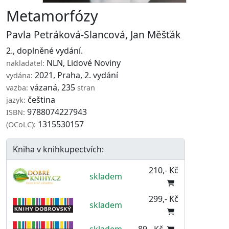
Metamorfózy
Pavla Petráková-Slancová
,
Jan Měšťák
2., doplněné vydání.
NLN
,
Lidové Noviny
nakladatel:
2021, Praha, 2. vydání
vydána:
vázaná, 235
vazba:
stran
čeština
jazyk:
9788074227943
ISBN:
1315530157
(OCoLC):
Kniha v knihkupectvích:
210,- Kč
skladem
299,- Kč
skladem
skladem
89,- Kč