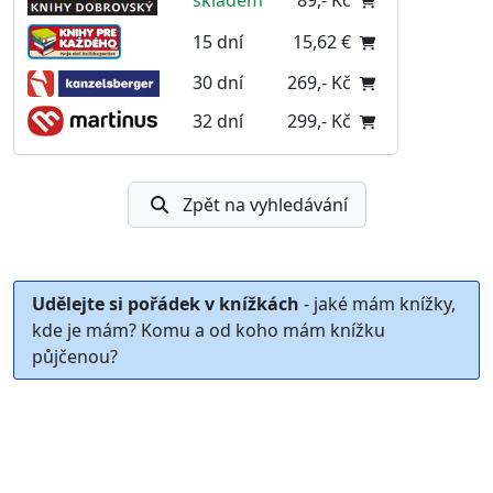
15 dní
15,62 €
30 dní
269,- Kč
32 dní
299,- Kč
Zpět na vyhledávání
Udělejte si pořádek v knížkách
- jaké mám knížky,
kde je mám? Komu a od koho mám knížku
půjčenou?