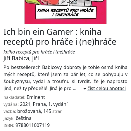
Ich bin ein Gamer : kniha
receptů pro hráče i (ne)hráče
kniha receptů pro hráče i (ne)hráče
Jiří Babica
,
Jiří
Po bestsellerech Babicovy dobroty je tohle osmá kniha
mých receptů, které jsem za pár let, co se pohybuju v
šoubyznysu, vydal a troufnu si tvrdit, že je naprosto
jiná, než ty předešlé. Jiná je pro ...
číst celou anotaci
Eminent
nakladatel:
2021, Praha, 1. vydání
vydána:
brožovaná, 145
vazba:
stran
čeština
jazyk:
9788011007119
ISBN: