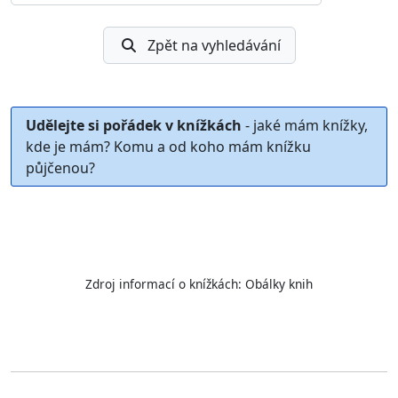
Zpět na vyhledávání
Udělejte si pořádek v knížkách
- jaké mám knížky,
kde je mám? Komu a od koho mám knížku
půjčenou?
Zdroj informací o knížkách:
Obálky knih