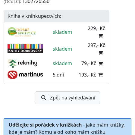
1302726556
(OCoLC):
Kniha v knihkupectvích:
229,- Kč
skladem
297,- Kč
skladem
skladem
79,- Kč
5 dní
193,- Kč
Zpět na vyhledávání
Udělejte si pořádek v knížkách
- jaké mám knížky,
kde je mám? Komu a od koho mám knížku