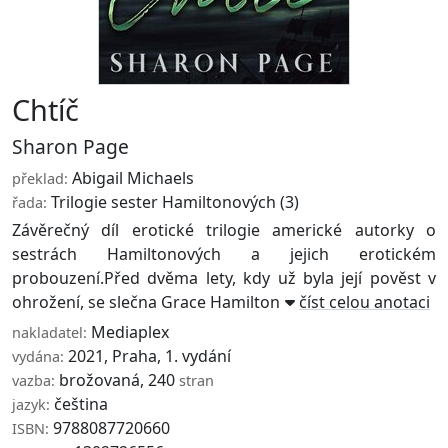
Chtíč
Sharon Page
Abigail Michaels
překlad:
Trilogie sester Hamiltonových
(3)
řada:
Závěrečný díl erotické trilogie americké autorky o
sestrách Hamiltonových a jejich erotickém
probouzení.Před dvěma lety, kdy už byla její pověst v
ohrožení, se slečna Grace Hamiltonová oddala mocn ...
číst celou anotaci
Mediaplex
nakladatel:
2021, Praha, 1. vydání
vydána:
brožovaná, 240
vazba:
stran
čeština
jazyk:
9788087720660
ISBN: