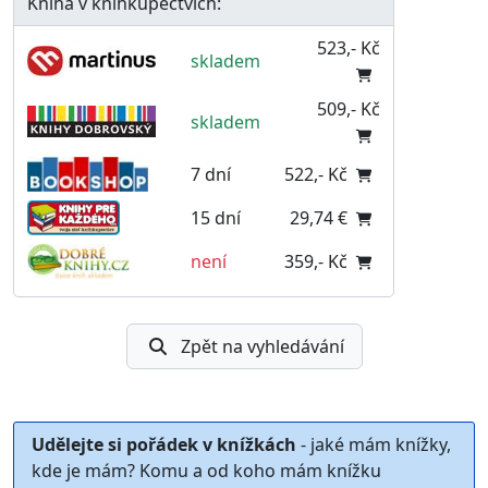
Kniha v knihkupectvích:
523,- Kč
skladem
509,- Kč
skladem
7 dní
522,- Kč
15 dní
29,74 €
není
359,- Kč
Zpět na vyhledávání
Udělejte si pořádek v knížkách
- jaké mám knížky,
kde je mám? Komu a od koho mám knížku