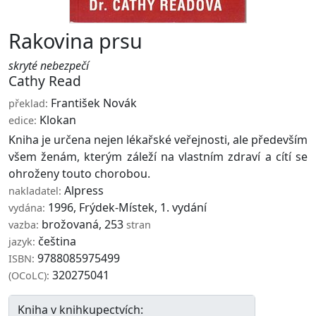
Rakovina prsu
skryté nebezpečí
Cathy Read
František Novák
překlad:
Klokan
edice:
Kniha je určena nejen lékařské veřejnosti, ale především
všem ženám, kterým záleží na vlastním zdraví a cítí se
ohroženy touto chorobou.
Alpress
nakladatel:
1996, Frýdek-Místek, 1. vydání
vydána:
brožovaná, 253
vazba:
stran
čeština
jazyk:
9788085975499
ISBN:
320275041
(OCoLC):
Kniha v knihkupectvích: