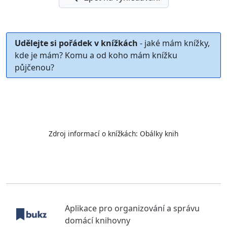
Udělejte si pořádek v knížkách
- jaké mám knížky,
kde je mám? Komu a od koho mám knížku
půjčenou?
Zdroj informací o knížkách:
Obálky knih
Aplikace pro organizování a správu
domácí knihovny