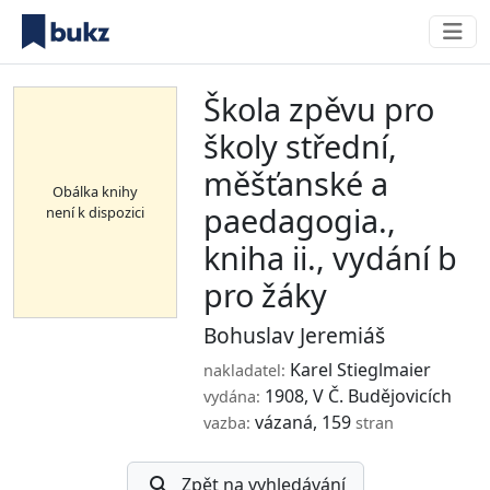
Škola zpěvu pro
školy střední,
měšťanské a
Obálka knihy
paedagogia.,
není k dispozici
kniha ii., vydání b
pro žáky
Bohuslav Jeremiáš
Karel Stieglmaier
nakladatel:
1908, V Č. Budějovicích
vydána:
vázaná, 159
vazba:
stran
Zpět na vyhledávání