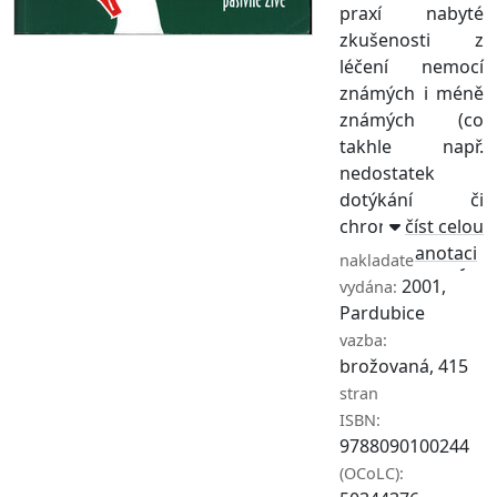
praxí nabyté
zkušenosti z
léčení nemocí
známých i méně
známých (co
takhle např.
nedostatek
dotýkání či
chron ...
číst celou
anotaci
Novy
nakladatel:
2001,
vydána:
Pardubice
vazba:
brožovaná, 415
stran
ISBN:
9788090100244
(OCoLC):