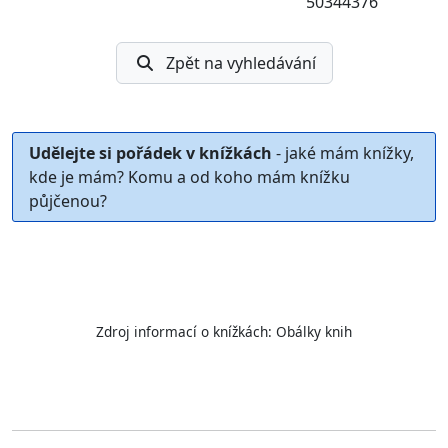
50344376
Zpět na vyhledávání
Udělejte si pořádek v knížkách
- jaké mám knížky,
kde je mám? Komu a od koho mám knížku
půjčenou?
Zdroj informací o knížkách:
Obálky knih