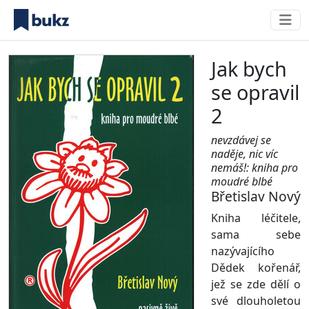
Jak bych
se opravil
2
nevzdávej se
naděje, nic víc
nemáš!: kniha pro
moudré blbé
Břetislav Nový
Kniha léčitele,
sama sebe
nazývajícího
Dědek kořenář,
jež se zde dělí o
své dlouholetou