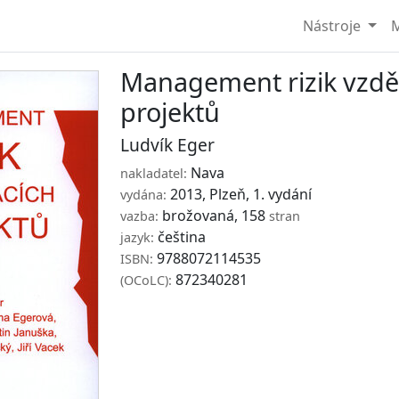
Nástroje
M
Management rizik vzdě
projektů
Ludvík Eger
Nava
nakladatel:
2013, Plzeň, 1. vydání
vydána:
brožovaná, 158
vazba:
stran
čeština
jazyk:
9788072114535
ISBN:
872340281
(OCoLC):