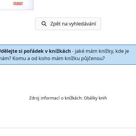
Zpět na vyhledávání
dělejte si pořádek v knížkách
- jaké mám knížky, kde je
ám? Komu a od koho mám knížku půjčenou?
Zdroj informací o knížkách:
Obálky knih