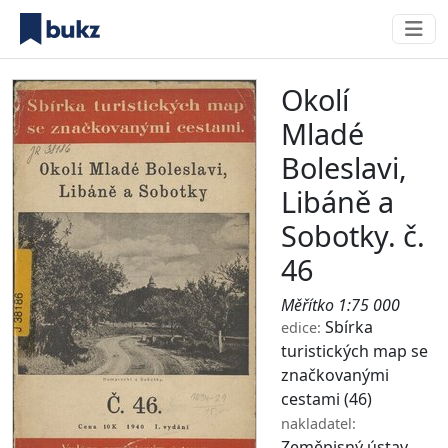
Okolí
Mladé
Boleslavi,
Libáně a
Sobotky. č.
46
Měřítko 1:75 000
Sbírka
edice:
turistických map se
značkovanými
cestami
(46)
nakladatel:
Zeměpisný ústav