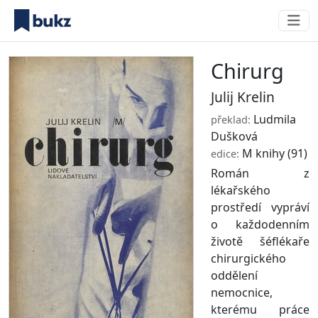
Chirurg
Julij Krelin
Ludmila
překlad:
Dušková
M knihy
(91)
edice:
Román z
lékařského
prostředí vypráví
o každodenním
životě šéflékaře
chirurgického
oddělení
nemocnice,
kterému práce