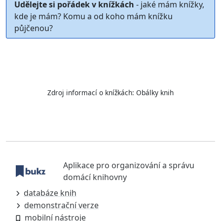
Udělejte si pořádek v knížkách
- jaké mám knížky,
kde je mám? Komu a od koho mám knížku
půjčenou?
Zdroj informací o knížkách:
Obálky knih
Aplikace pro organizování a správu
domácí knihovny
databáze knih
demonstrační verze
mobilní nástroje