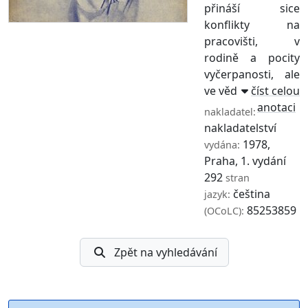
přináší sice
konflikty na
pracovišti, v
rodině a pocity
vyčerpanosti, ale
ve věd ...
číst celou
anotaci
Lidové
nakladatel:
nakladatelství
1978,
vydána:
Praha, 1. vydání
292
stran
čeština
jazyk:
85253859
(OCoLC):
Zpět na vyhledávání