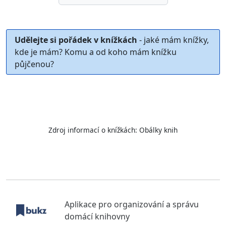
Udělejte si pořádek v knížkách
- jaké mám knížky,
kde je mám? Komu a od koho mám knížku
půjčenou?
Zdroj informací o knížkách:
Obálky knih
Aplikace pro organizování a správu
domácí knihovny