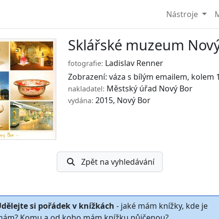
Nástroje
M
Sklářské muzeum Nový
Ladislav Renner
fotografie:
Zobrazení: váza s bílým emailem, kolem 
Městský úřad Nový Bor
nakladatel:
2015, Nový Bor
vydána:
Zpět na vyhledávání
dělejte si pořádek v knížkách
- jaké mám knížky, kde je
ám? Komu a od koho mám knížku půjčenou?