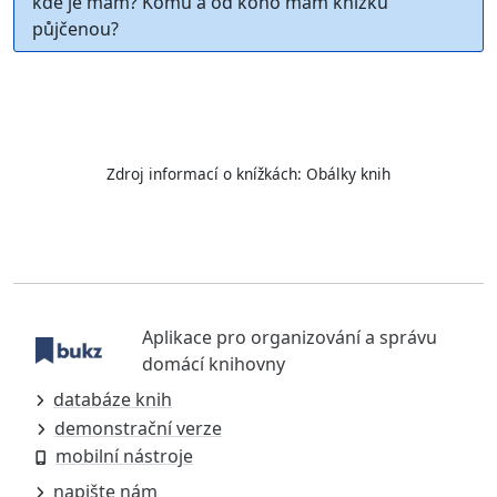
kde je mám? Komu a od koho mám knížku
půjčenou?
Zdroj informací o knížkách:
Obálky knih
Aplikace pro organizování a správu
domácí knihovny
databáze knih
demonstrační verze
mobilní nástroje
napište nám