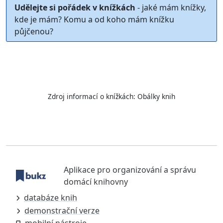
Udělejte si pořádek v knížkách
- jaké mám knížky,
kde je mám? Komu a od koho mám knížku
půjčenou?
Zdroj informací o knížkách:
Obálky knih
Aplikace pro organizování a správu
domácí knihovny
databáze knih
demonstrační verze
mobilní nástroje