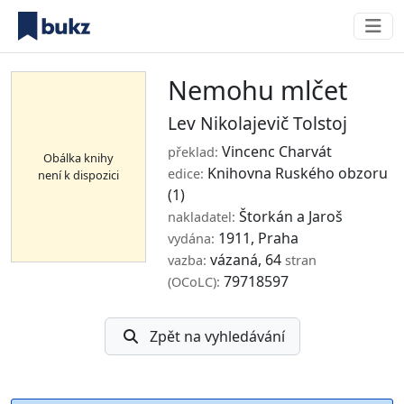
Nemohu mlčet
Lev Nikolajevič Tolstoj
Vincenc Charvát
překlad:
Obálka knihy
Knihovna Ruského obzoru
edice:
není k dispozici
(1)
Štorkán a Jaroš
nakladatel:
1911, Praha
vydána:
vázaná, 64
vazba:
stran
79718597
(OCoLC):
Zpět na vyhledávání