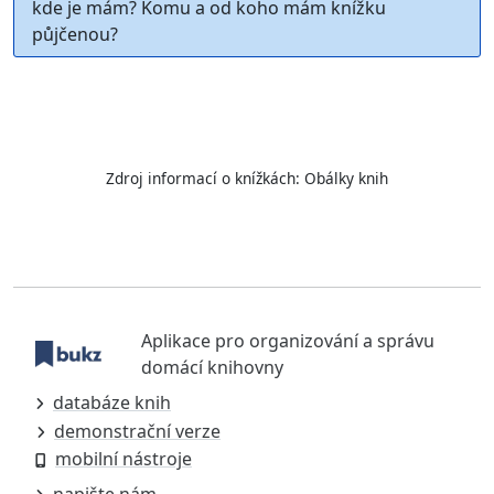
kde je mám? Komu a od koho mám knížku
půjčenou?
Zdroj informací o knížkách:
Obálky knih
Aplikace pro organizování a správu
domácí knihovny
databáze knih
demonstrační verze
mobilní nástroje
napište nám