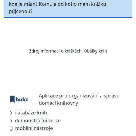
kde je mám? Komu a od koho mám knížku
půjčenou?
Zdroj informací o knížkách:
Obálky knih
Aplikace pro organizování a správu
domácí knihovny
databáze knih
demonstrační verze
mobilní nástroje