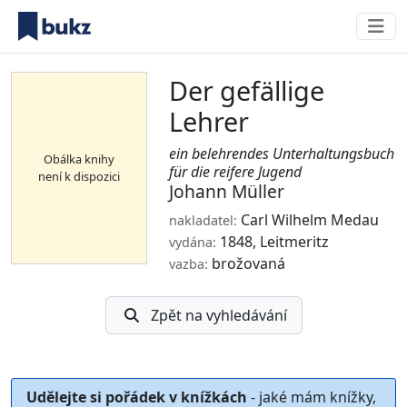
Der gefällige
Lehrer
ein belehrendes Unterhaltungsbuch
Obálka knihy
für die reifere Jugend
není k dispozici
Johann Müller
Carl Wilhelm Medau
nakladatel:
1848, Leitmeritz
vydána:
brožovaná
vazba:
Zpět na vyhledávání
Udělejte si pořádek v knížkách
- jaké mám knížky,