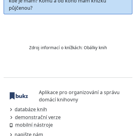
kde je mám? Komu a od koho mám knížku
půjčenou?
Zdroj informací o knížkách:
Obálky knih
Aplikace pro organizování a správu
domácí knihovny
databáze knih
demonstrační verze
mobilní nástroje
napište nám