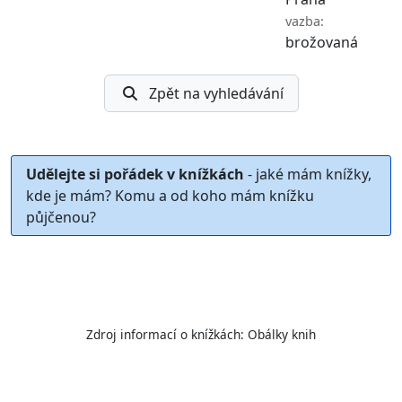
vazba:
brožovaná
Zpět na vyhledávání
Udělejte si pořádek v knížkách
- jaké mám knížky,
kde je mám? Komu a od koho mám knížku
půjčenou?
Zdroj informací o knížkách:
Obálky knih