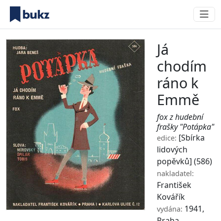
Já
chodím
ráno k
Emmě
fox z hudební
frašky "Potápka"
[Sbírka
edice:
lidových
popěvků]
(586)
nakladatel:
František
Kovářík
1941,
vydána:
Praha