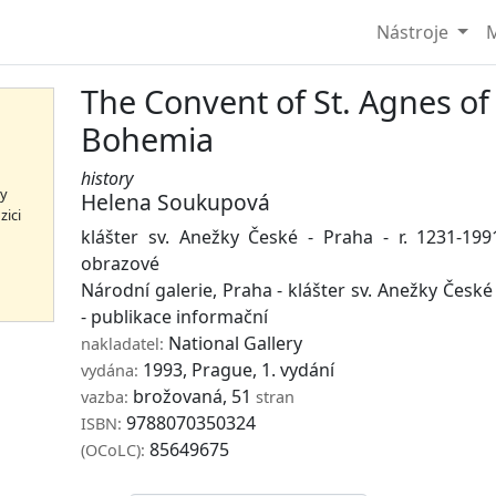
Nástroje
M
The Convent of St. Agnes of
Bohemia
history
hy
Helena Soukupová
zici
klášter sv. Anežky České - Praha - r. 1231-199
obrazové
Národní galerie, Praha - klášter sv. Anežky České 
- publikace informační
National Gallery
nakladatel:
1993, Prague, 1. vydání
vydána:
brožovaná, 51
vazba:
stran
9788070350324
ISBN:
85649675
(OCoLC):