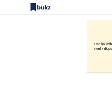
Obálka kni
není k dispo