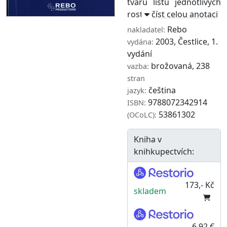
tvaru listů jednotlivých
rostlin - s průvo ...
číst celou anotaci
Rebo
nakladatel:
2003, Čestlice, 1.
vydána:
vydání
brožovaná, 238
vazba:
stran
čeština
jazyk:
9788072342914
ISBN:
53861302
(OCoLC):
Kniha v
knihkupectvích:
173,- Kč
skladem
6,92 €