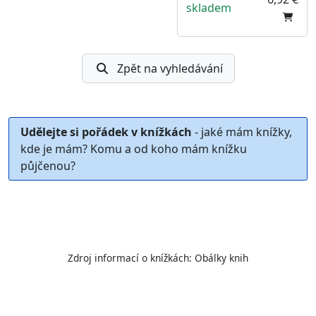
skladem
Zpět na vyhledávání
Udělejte si pořádek v knížkách
- jaké mám knížky,
kde je mám? Komu a od koho mám knížku
půjčenou?
Zdroj informací o knížkách:
Obálky knih