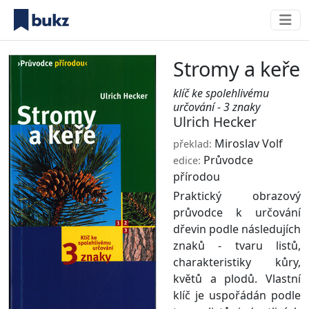
Stromy a keře
klíč ke spolehlivému
určování - 3 znaky
Ulrich Hecker
Miroslav Volf
překlad:
Průvodce
edice:
přírodou
Praktický obrazový
průvodce k určování
dřevin podle následujích
znaků - tvaru listů,
charakteristiky kůry,
květů a plodů. Vlastní
klíč je uspořádán podle