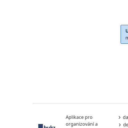
U
m
Aplikace pro
da
organizování a
de