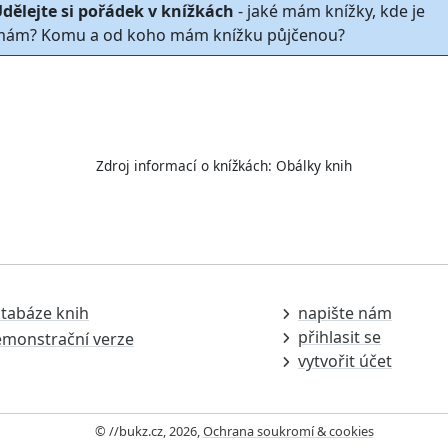
dělejte si pořádek v knížkách
- jaké mám knížky, kde je
ám? Komu a od koho mám knížku půjčenou?
Zdroj informací o knížkách:
Obálky knih
tabáze knih
napište nám
přihlasit se
monstrační verze
vytvořit účet
© //bukz.cz, 2026,
Ochrana soukromí & cookies