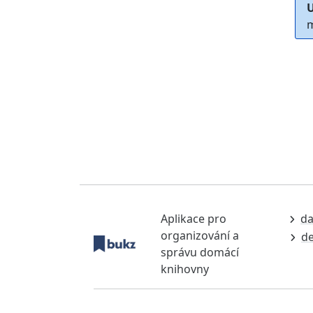
U
m
Aplikace pro
da
organizování a
de
správu domácí
knihovny