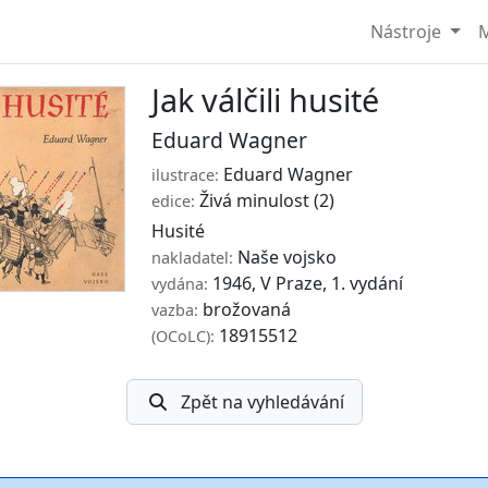
Nástroje
M
Jak válčili husité
Eduard Wagner
Eduard Wagner
ilustrace:
Živá minulost
(2)
edice:
Husité
Naše vojsko
nakladatel:
1946, V Praze, 1. vydání
vydána:
brožovaná
vazba:
18915512
(OCoLC):
Zpět na vyhledávání