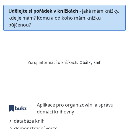
Udělejte si pořádek v knížkách
- jaké mám knížky,
kde je mám? Komu a od koho mám knížku
půjčenou?
Zdroj informací o knížkách:
Obálky knih
Aplikace pro organizování a správu
domácí knihovny
databáze knih
demonstrační verze