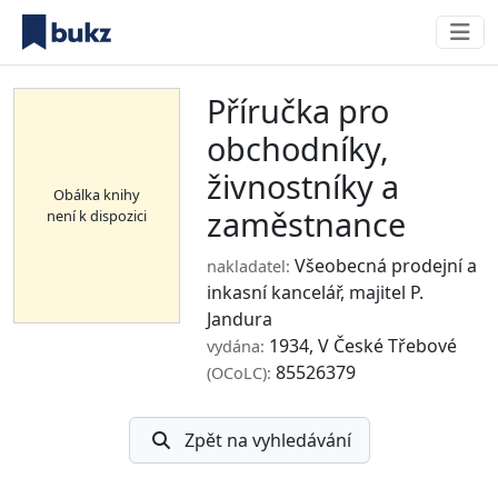
Příručka pro
obchodníky,
živnostníky a
Obálka knihy
zaměstnance
není k dispozici
Všeobecná prodejní a
nakladatel:
inkasní kancelář, majitel P.
Jandura
1934, V České Třebové
vydána:
85526379
(OCoLC):
Zpět na vyhledávání