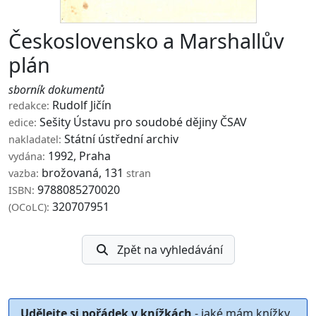
Československo a Marshallův
plán
sborník dokumentů
Rudolf Jičín
redakce:
Sešity Ústavu pro soudobé dějiny ČSAV
edice:
Státní ústřední archiv
nakladatel:
1992, Praha
vydána:
brožovaná, 131
vazba:
stran
9788085270020
ISBN:
320707951
(OCoLC):
Zpět na vyhledávání
Udělejte si pořádek v knížkách
- jaké mám knížky,