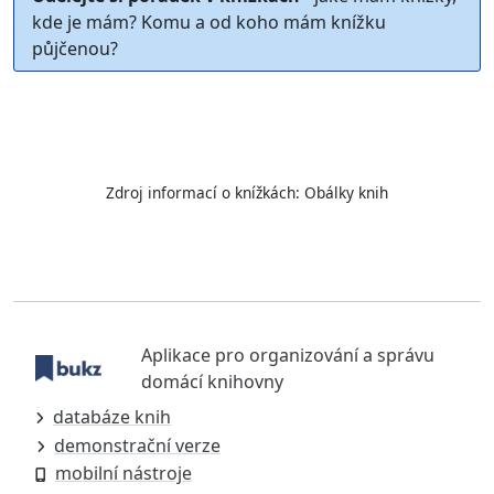
kde je mám? Komu a od koho mám knížku
půjčenou?
Zdroj informací o knížkách:
Obálky knih
Aplikace pro organizování a správu
domácí knihovny
databáze knih
demonstrační verze
mobilní nástroje