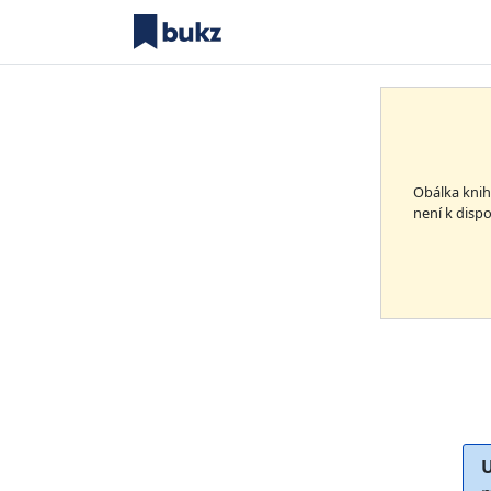
Obálka kni
není k dispo
U