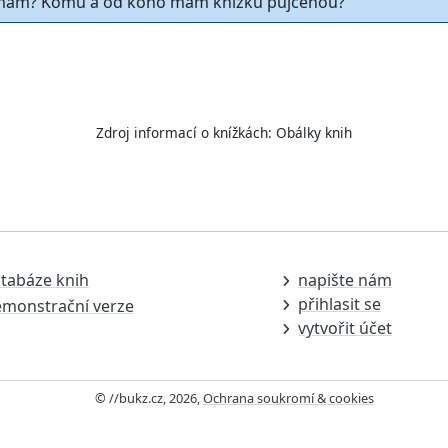
ám? Komu a od koho mám knížku půjčenou?
Zdroj informací o knížkách:
Obálky knih
tabáze knih
napište nám
přihlasit se
monstrační verze
vytvořit účet
© //bukz.cz, 2026,
Ochrana soukromí & cookies