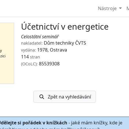
Nástroje
M
Účetnictví v energetice
Celostátní seminář
Dům techniky ČVTS
nakladatel:
1978, Ostrava
vydána:
hy
zici
114
stran
85539308
(OCoLC):
Zpět na vyhledávání
dělejte si pořádek v knížkách
- jaké mám knížky, kde je