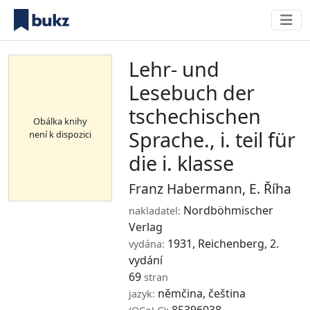
Lehr- und
Lesebuch der
tschechischen
Obálka knihy
Sprache., i. teil für
není k dispozici
die i. klasse
Franz Habermann
,
E. Říha
Nordböhmischer
nakladatel:
Verlag
1931, Reichenberg, 2.
vydána:
vydání
69
stran
němčina, čeština
jazyk: