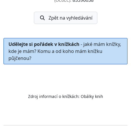
85396038
(OCoLC):
Zpět na vyhledávání
Udělejte si pořádek v knížkách
- jaké mám knížky,
kde je mám? Komu a od koho mám knížku
půjčenou?
Zdroj informací o knížkách:
Obálky knih