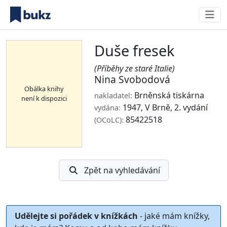
Duše fresek
(Příběhy ze staré Italie)
Nina Svobodová
Obálka knihy
Brněnská tiskárna
nakladatel:
není k dispozici
1947, V Brně, 2. vydání
vydána:
85422518
(OCoLC):
Zpět na vyhledávání
Udělejte si pořádek v knížkách
- jaké mám knížky,