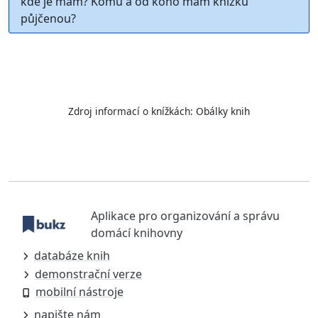
kde je mám? Komu a od koho mám knížku
půjčenou?
Zdroj informací o knížkách:
Obálky knih
Aplikace pro organizování a správu
domácí knihovny
databáze knih
demonstrační verze
mobilní nástroje
napište nám