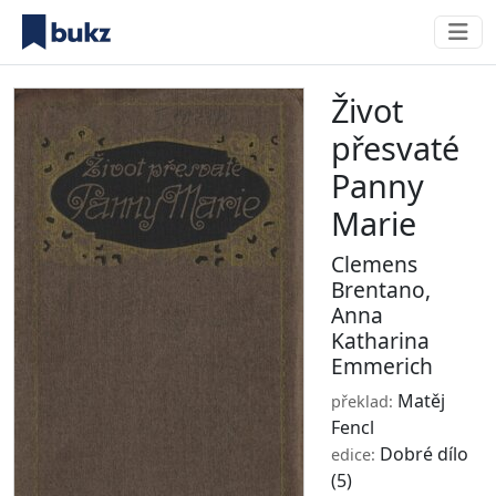
Život
přesvaté
Panny
Marie
Clemens
Brentano
,
Anna
Katharina
Emmerich
Matěj
překlad:
Fencl
Dobré dílo
edice:
(5)