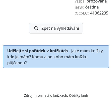
brožovaná
vazba:
čeština
jazyk:
41362235
(OCoLC):
Zpět na vyhledávání
Udělejte si pořádek v knížkách
- jaké mám knížky,
kde je mám? Komu a od koho mám knížku
půjčenou?
Zdroj informací o knížkách:
Obálky knih