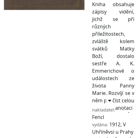
Kniha obsahuje
zápisy vidění,
jichž se při
různých
příležitostech,
zvláště kolem
svátků Matky
Boží, dostalo
sestře A. K.
Emmerichové o
událostech ze
života Panny
Marie. Rozvíjí se v
něm překrásné ...
číst celou
anotaci
Matěj
nakladatel:
Fencl
1912, V
vydána:
Uhříněvsi u Prahy