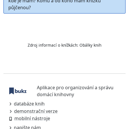
kde je mám? Komu a od koho mám knížku
půjčenou?
Zdroj informací o knížkách:
Obálky knih
Aplikace pro organizování a správu
domácí knihovny
databáze knih
demonstrační verze
mobilní nástroje
napište nám